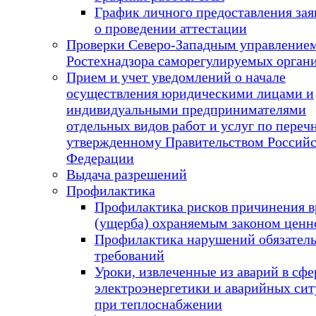
График личного предоставления за
о проведении аттестации
Проверки Северо-Западным управление
Ростехнадзора саморегулируемых орган
Прием и учет уведомлений о начале
осуществления юридическими лицами и
индивидуальными предпринимателями
отдельных видов работ и услуг по переч
утвержденному Правительством Россий
Федерации
Выдача разрешений
Профилактика
Профилактика рисков причинения в
(ущерба) охраняемым законом ценн
Профилактика нарушений обязател
требований
Уроки, извлеченные из аварий в сфе
электроэнергетики и аварийных си
при теплоснабжении