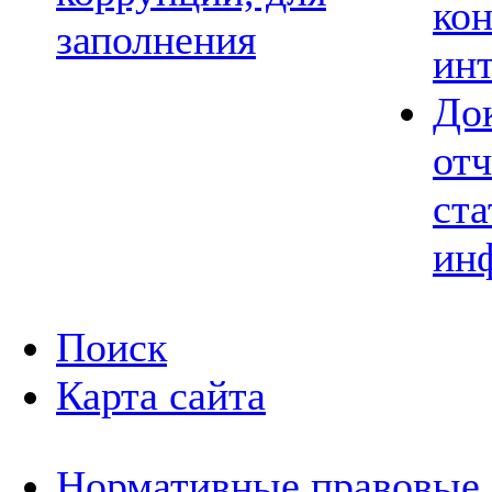
ко
заполнения
ин
До
отч
ста
ин
Поиск
Карта сайта
Нормативные правовые