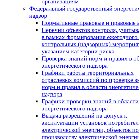
организациям
Федеральный государственный энергети
надзор
Нормативные правовые и правовые 
Перечни объектов контроля, учиты
в рамках формирования ежегодного
контрольных (надзорных) мероприят
указанием категории риска
Проверка знаний норм и правил в о
энергетического надзора
Графики работы территориальных
отраслевых комиссий по проверке з
норм и правил в области энергетиче
надзора
Графики проверки знаний в области
энергетического надзора
Выдача разрешений на допуск к
эксплуатации установок потребител
электрической энергии, объектов по
производству электрической энерги