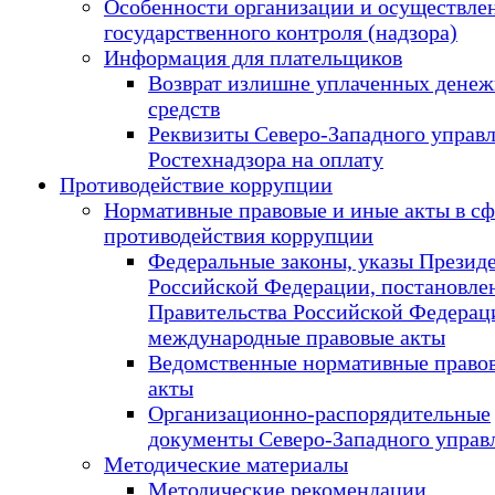
Особенности организации и осуществле
государственного контроля (надзора)
Информация для плательщиков
Возврат излишне уплаченных дене
средств
Реквизиты Северо-Западного управ
Ростехнадзора на оплату
Противодействие коррупции
Нормативные правовые и иные акты в сф
противодействия коррупции
Федеральные законы, указы Презид
Российской Федерации, постановле
Правительства Российской Федерац
международные правовые акты
Ведомственные нормативные право
акты
Организационно-распорядительные
документы Северо-Западного управ
Методические материалы
Методические рекомендации