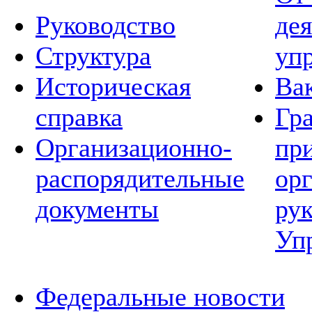
Руководство
де
Структура
уп
Историческая
Ва
справка
Гр
Организационно-
пр
распорядительные
ор
документы
ру
Уп
Федеральные новости