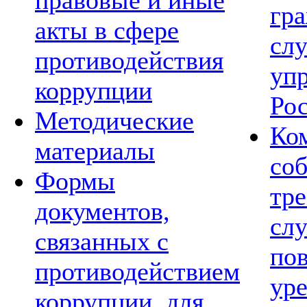
правовые и иные
гр
акты в сфере
сл
противодействия
уп
коррупции
Ро
Методические
Ко
материалы
со
Формы
тре
документов,
сл
связанных с
по
противодействием
ур
коррупции, для