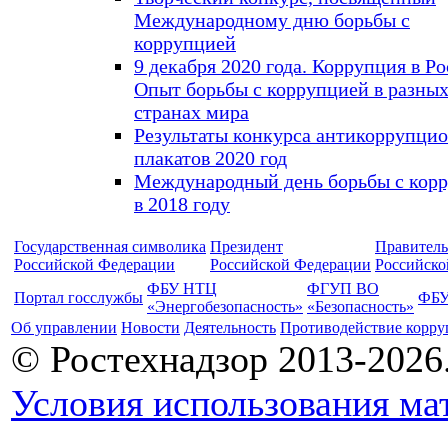
Международному дню борьбы с
коррупцией
9 декабря 2020 года. Коррупция в Ро
Опыт борьбы с коррупцией в разны
странах мира
Результаты конкурса антикоррупци
плакатов 2020 год
Международный день борьбы с кор
в 2018 году
Государственная символика
Президент
Правитель
Российской Федерации
Российской Федерации
Российско
ФБУ НТЦ
ФГУП ВО
Портал госслужбы
ФБУ
«Энергобезопасность»
«Безопасность»
Об управлении
Новости
Деятельность
Противодействие корр
© Ростехнадзор 2013-2026
Условия использования ма