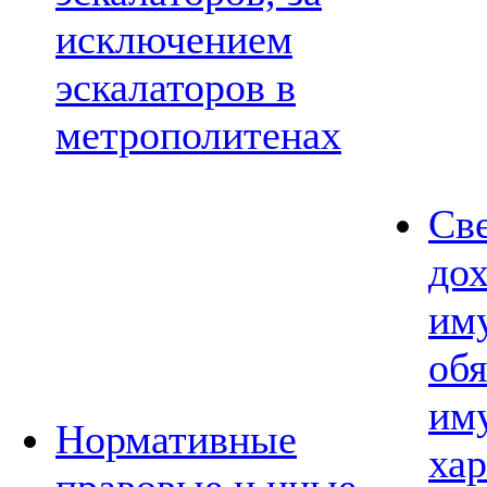
исключением
эскалаторов в
метрополитенах
Св
дох
им
обя
им
Нормативные
хар