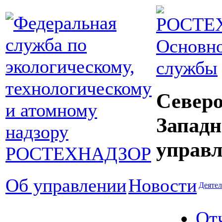
Основно
службы
Северо
Западн
управл
Об управлении
Новости
Деятел
От