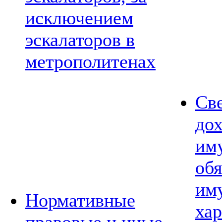
исключением
эскалаторов в
метрополитенах
Св
дох
им
обя
им
Нормативные
хар