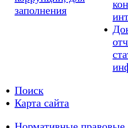
ко
заполнения
ин
До
отч
ста
ин
Поиск
Карта сайта
Нормативные правовые