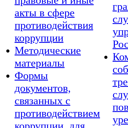
правовые и иные
гр
акты в сфере
сл
противодействия
уп
коррупции
Ро
Методические
Ко
материалы
со
Формы
тре
документов,
сл
связанных с
по
противодействием
ур
коррупции, для