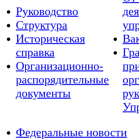
Руководство
де
Структура
уп
Историческая
Ва
справка
Гр
Организационно-
пр
распорядительные
ор
документы
ру
Уп
Федеральные новости