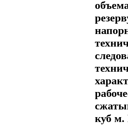
объема
резерв
напор
технич
следов
технич
харак
рабоче
сжатый
куб м.