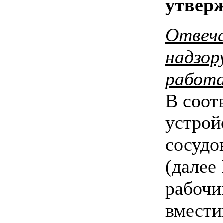
утвер
Отвеча
надзор
работа
В соотв
устрой
сосудо
(далее
рабочи
вмести