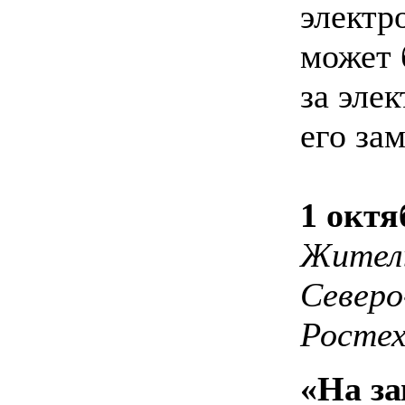
электр
может 
за эле
его за
1 октя
Житель
Северо
Ростех
«На за