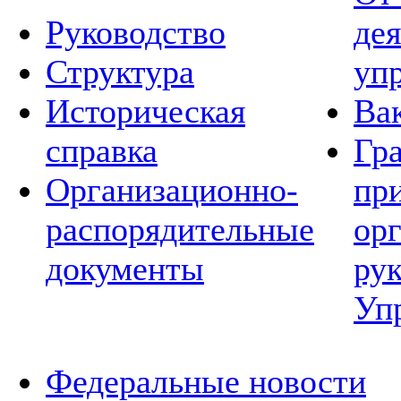
Руководство
де
Структура
уп
Историческая
Ва
справка
Гр
Организационно-
пр
распорядительные
ор
документы
ру
Уп
Федеральные новости