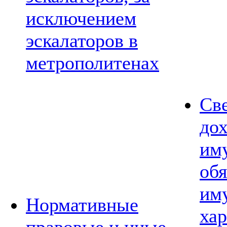
исключением
эскалаторов в
метрополитенах
Св
дох
им
обя
им
Нормативные
хар