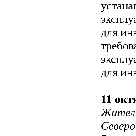
устана
эксплу
для ин
требов
эксплу
для ин
11 окт
Житель
Северо