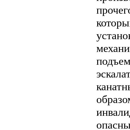
прочег
которы
устано
механи
подъем
эскала
канатн
образо
инвали
опасны