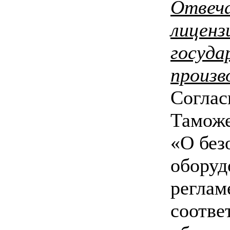
Отвеч
лиценз
госуда
произв
Соглас
Таможе
«О без
оборуд
реглам
соотве