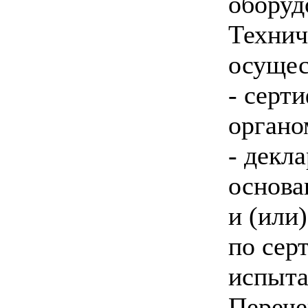
оборуд
Технич
осущес
- серт
органо
- декл
основа
и (или
по сер
испыта
Перече