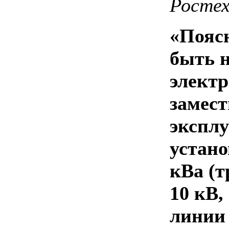
Ростех
«Поясн
быть н
электр
замест
эксплу
устано
кВа (
10 кВ,
линии 