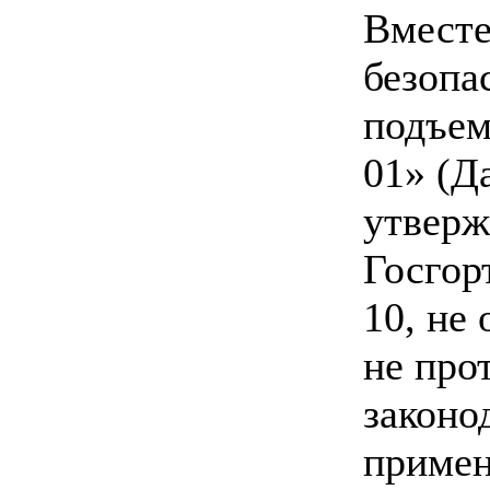
Вместе
безопа
подъем
01» (Д
утверж
Госгор
10, не
не про
законо
примен