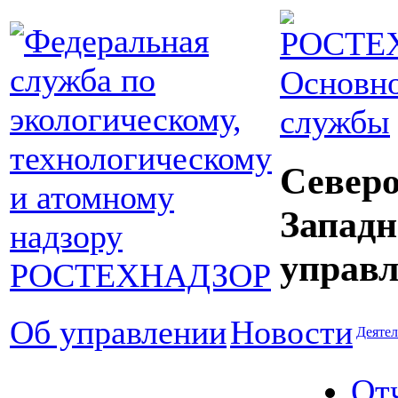
Основно
службы
Северо
Западн
управл
Об управлении
Новости
Деятел
От