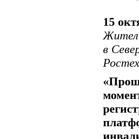
15 окт
Житель
в Севе
Ростех
«Прош
момен
регист
платф
инвал