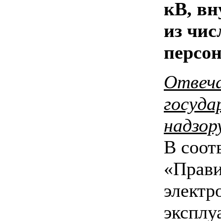
кВ, вн
из чис
персон
Отвеча
госуда
надзор
В соотв
«Прави
электр
эксплу