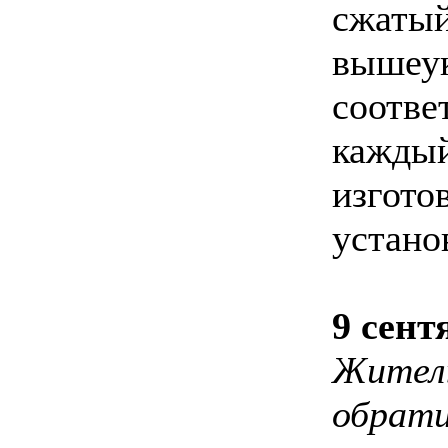
сжатый
вышеук
соответ
каждый
изгото
устано
9 сент
Жител
обрати