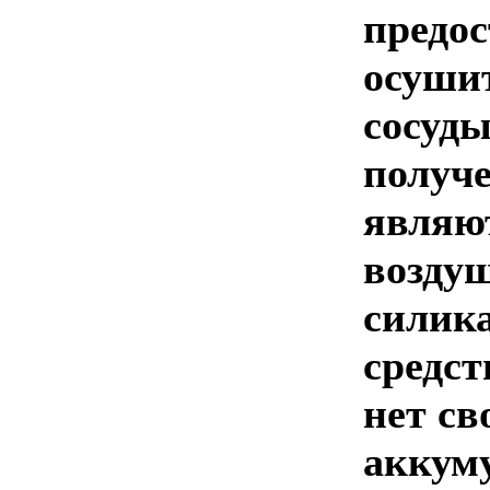
предос
осушит
сосуды
получе
являют
возду
силик
средст
нет св
аккуму