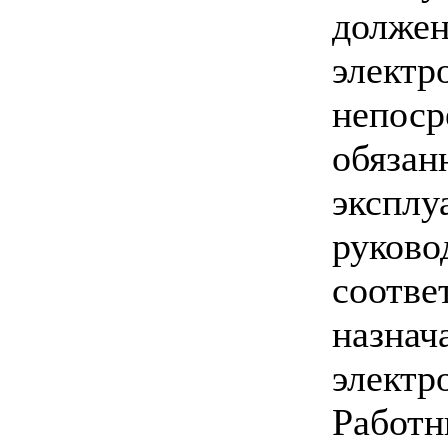
должен
электр
непоср
обязан
эксплу
руково
соотве
назнач
электр
Работн