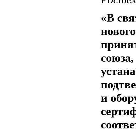
«В свя
нового
приня
союза,
устан
подтв
и обор
серти
соотве