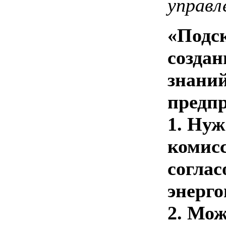
управл
«Подск
создан
знаний
предп
1. Нуж
комис
соглас
энерго
2. Мож