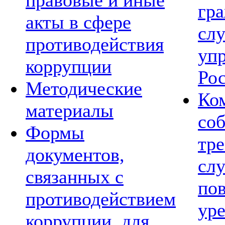
правовые и иные
гр
акты в сфере
сл
противодействия
уп
коррупции
Ро
Методические
Ко
материалы
со
Формы
тре
документов,
сл
связанных с
по
противодействием
ур
коррупции, для