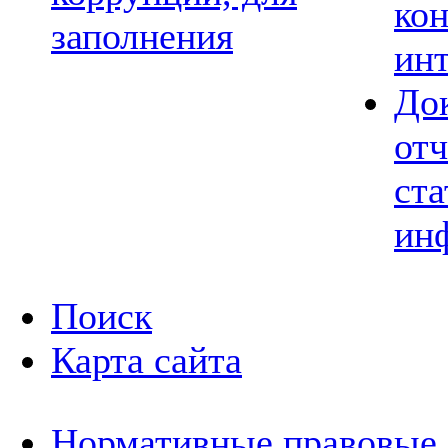
ко
заполнения
ин
До
отч
ста
ин
Поиск
Карта сайта
Нормативные правовые