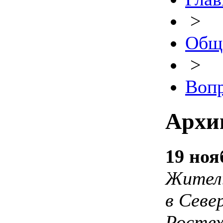
>
Общ
>
Вопр
Архив
19 ноя
Житель
в Севе
Ростех