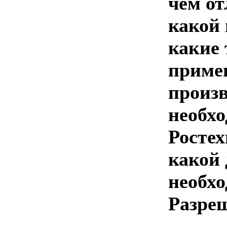
чем от
какой 
какие 
приме
произ
необх
Ростех
какой 
необх
Разре