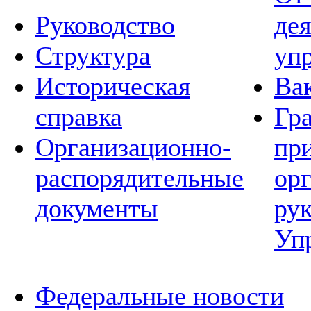
Руководство
де
Структура
уп
Историческая
Ва
справка
Гр
Организационно-
пр
распорядительные
ор
документы
ру
Уп
Федеральные новости