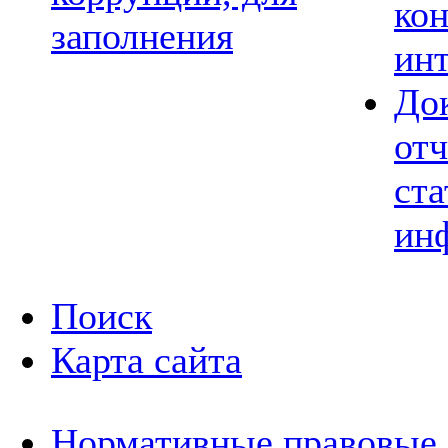
ко
заполнения
ин
До
отч
ста
ин
Поиск
Карта сайта
Нормативные правовые