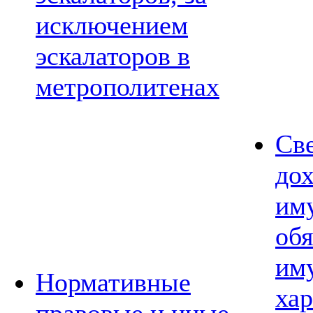
исключением
эскалаторов в
метрополитенах
Св
дох
им
обя
им
Нормативные
хар