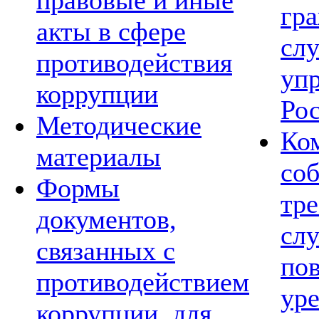
правовые и иные
гр
акты в сфере
сл
противодействия
уп
коррупции
Ро
Методические
Ко
материалы
со
Формы
тре
документов,
сл
связанных с
по
противодействием
ур
коррупции, для