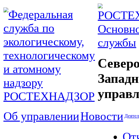
Основно
службы
Северо
Западн
управл
Об управлении
Новости
Деятел
От