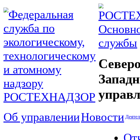
Основно
службы
Северо
Западн
управл
Об управлении
Новости
Деятел
От