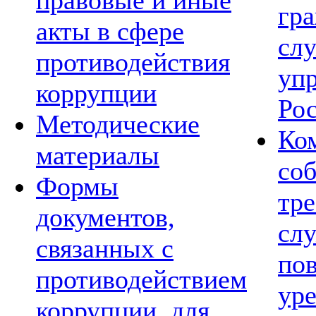
правовые и иные
гр
акты в сфере
сл
противодействия
уп
коррупции
Ро
Методические
Ко
материалы
со
Формы
тре
документов,
сл
связанных с
по
противодействием
ур
коррупции, для