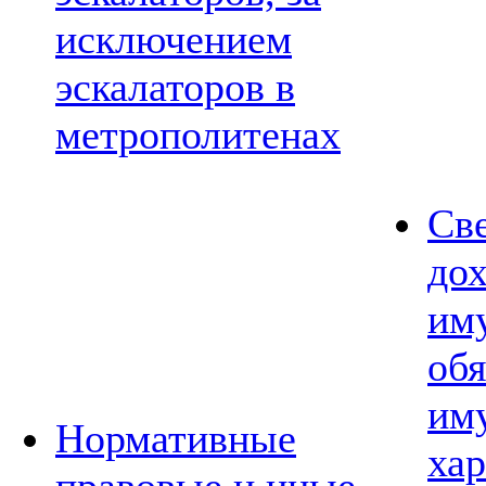
исключением
эскалаторов в
метрополитенах
Св
дох
им
обя
им
Нормативные
хар