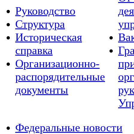
Руководство
де
Структура
уп
Историческая
Ва
справка
Гр
Организационно-
пр
распорядительные
ор
документы
ру
Уп
Федеральные новости