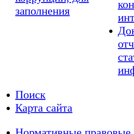
ко
заполнения
ин
До
отч
ста
ин
Поиск
Карта сайта
Нормативные правовые