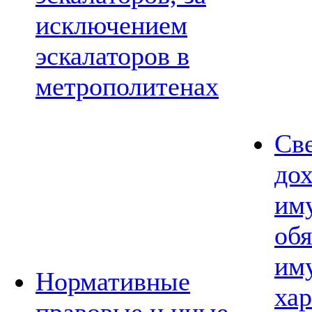
исключением
эскалаторов в
метрополитенах
Св
дох
им
обя
им
Нормативные
хар