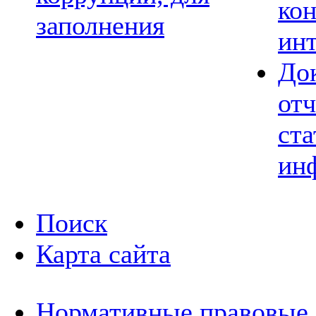
ко
заполнения
ин
До
отч
ста
ин
Поиск
Карта сайта
Нормативные правовые