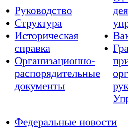
Руководство
де
Структура
уп
Историческая
Ва
справка
Гр
Организационно-
пр
распорядительные
ор
документы
ру
Уп
Федеральные новости