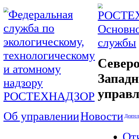
Основно
службы
Северо
Западн
управл
Об управлении
Новости
Деятел
От