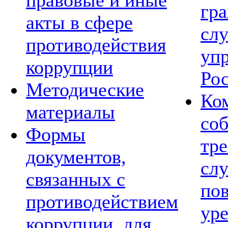
правовые и иные
гр
акты в сфере
сл
противодействия
уп
коррупции
Ро
Методические
Ко
материалы
со
Формы
тре
документов,
сл
связанных с
по
противодействием
ур
коррупции, для