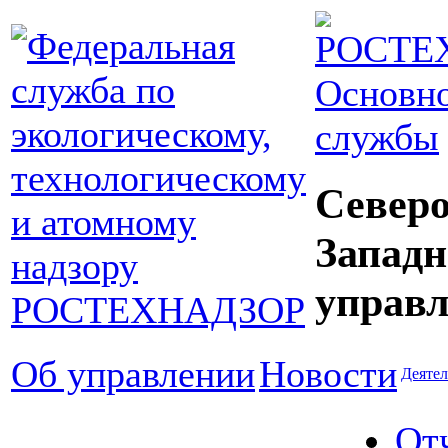
Основно
службы
Северо
Западн
управл
Об управлении
Новости
Деятел
От