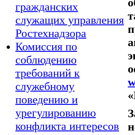
о
гражданских
т
служащих управления
п
Ростехнадзора
а
Комиссия по
э
соблюдению
о
требований к
w
служебному
«
поведению и
урегулированию
З
конфликта интересов
н