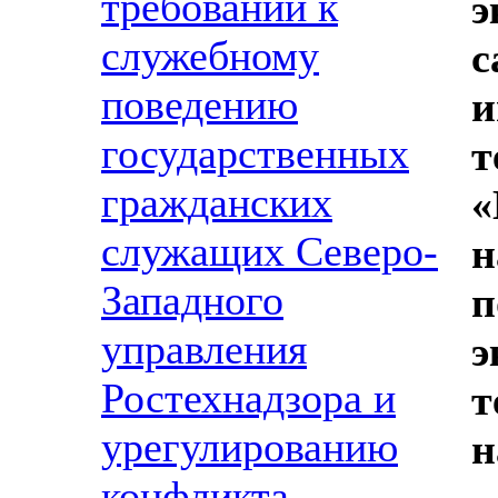
требований к
э
служебному
с
поведению
и
государственных
т
гражданских
«
служащих Северо-
н
Западного
п
управления
э
Ростехнадзора и
т
урегулированию
н
конфликта