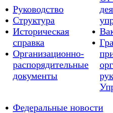
Руководство
де
Структура
уп
Историческая
Ва
справка
Гр
Организационно-
пр
распорядительные
ор
документы
ру
Уп
Федеральные новости