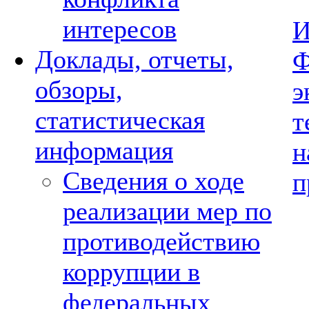
интересов
И
Доклады, отчеты,
Ф
обзоры,
э
статистическая
т
информация
н
Сведения о ходе
п
реализации мер по
противодействию
коррупции в
федеральных