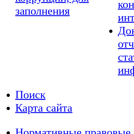
ко
заполнения
ин
До
отч
ста
ин
Поиск
Карта сайта
Нормативные правовые