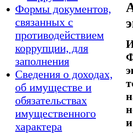
Формы документов,
э
связанных с
противодействием
И
коррупции, для
Ф
заполнения
э
Сведения о доходах,
т
об имуществе и
н
обязательствах
н
имущественного
и
характера