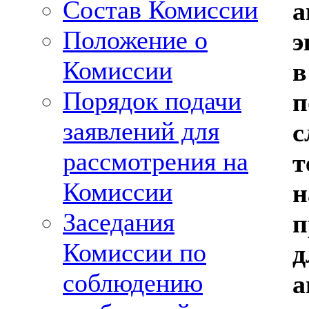
Состав Комиссии
а
Положение о
э
Комиссии
в
Порядок подачи
п
заявлений для
с
рассмотрения на
т
Комиссии
н
Заседания
п
Комиссии по
д
соблюдению
а