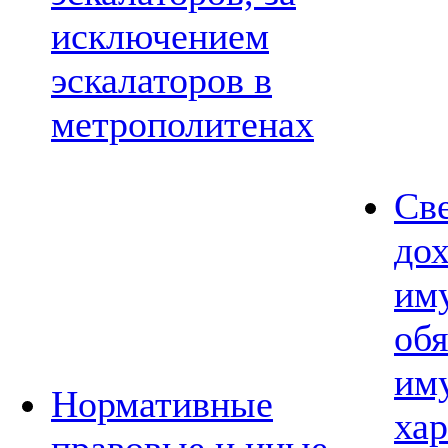
исключением
эскалаторов в
метрополитенах
Св
дох
им
обя
им
Нормативные
хар