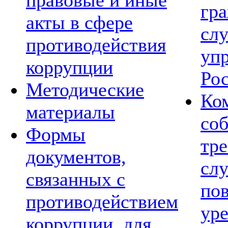
правовые и иные
гр
акты в сфере
сл
противодействия
уп
коррупции
Ро
Методические
Ко
материалы
со
Формы
тре
документов,
сл
связанных с
по
противодействием
ур
коррупции, для