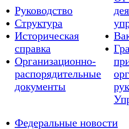
Руководство
де
Структура
уп
Историческая
Ва
справка
Гр
Организационно-
пр
распорядительные
ор
документы
ру
Уп
Федеральные новости