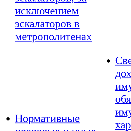
исключением
эскалаторов в
метрополитенах
Св
дох
им
обя
им
Нормативные
хар