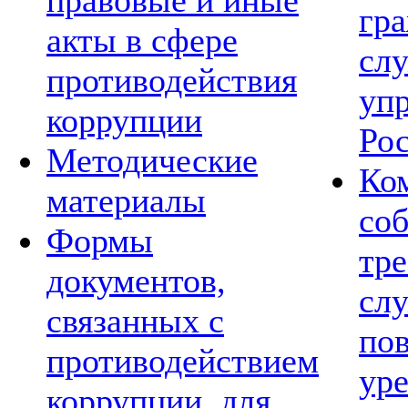
правовые и иные
гр
акты в сфере
сл
противодействия
уп
коррупции
Ро
Методические
Ко
материалы
со
Формы
тре
документов,
сл
связанных с
по
противодействием
ур
коррупции, для