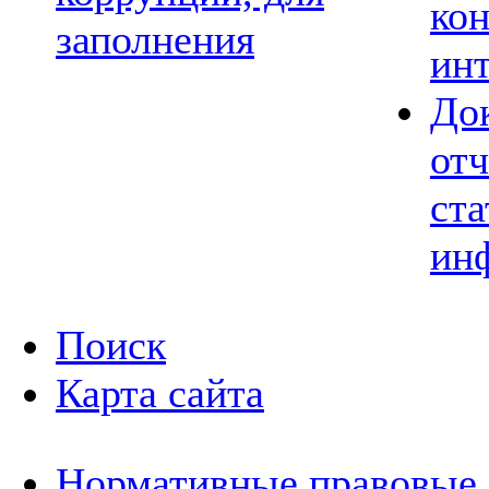
ко
заполнения
ин
До
отч
ста
ин
Поиск
Карта сайта
Нормативные правовые