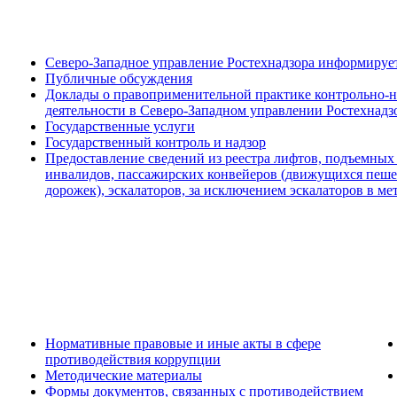
Северо-Западное управление Ростехнадзора информируе
Публичные обсуждения
Доклады о правоприменительной практике контрольно-
деятельности в Северо-Западном управлении Ростехнадз
Государственные услуги
Государственный контроль и надзор
Предоставление сведений из реестра лифтов, подъемных
инвалидов, пассажирских конвейеров (движущихся пеш
дорожек), эскалаторов, за исключением эскалаторов в м
Нормативные правовые и иные акты в сфере
противодействия коррупции
Методические материалы
Формы документов, связанных с противодействием