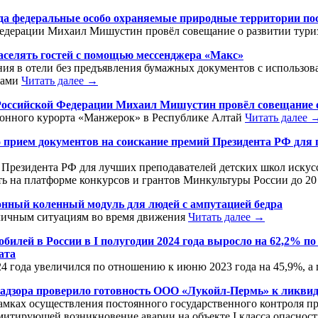
ода федеральные особо охраняемые природные территории по
едерации Михаил Мишустин провёл совещание о развитии туриз
заселять гостей с помощью мессенджера «Макс»
ения в отели без предъявления бумажных документов с использо
рами
Читать далее →
Российской Федерации Михаил Мишустин провёл совещание о
зонного курорта «Манжерок» в Республике Алтай
Читать далее 
рием документов на соискание премий Президента РФ для п
Президента РФ для лучших преподавателей детских школ искусст
ь на платформе конкурсов и грантов Минкультуры России до 20 
онный коленный модуль для людей с ампутацией бедра
зличным ситуациям во время движения
Читать далее →
билей в России в I полугодии 2024 года выросло на 62,2% по
ата
4 года увеличился по отношению к июню 2023 года на 45,9%, а 
надзора проверило готовность ООО «Лукойл-Пермь» к ликви
амках осуществления постоянного государственного контроля п
имитирующей возникновение аварии на объекте I класса опасно