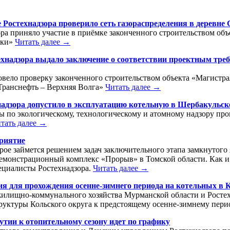
 Ростехнадзора проверило сеть газораспределения в деревн
ра приняло участие в приёмке законченного строительством об
ики»
Читать далее →
ехнадзора выдало заключение о соответствии проектным тре
овело проверку законченного строительством объекта «Магистр
Транснефть – Верхняя Волга»
Читать далее →
надзора допустило в эксплуатацию котельную в Шербакульск
 по экологическому, технологическому и атомному надзору про
тать далее →
приятие
орое займется решением задач заключительного этапа замкнутог
демонстрационный комплекс «Прорыв» в Томской области. Как и
пециалисты Ростехнадзора.
Читать далее →
я для прохождения осенне-зимнего периода на котельных в 
илищно-коммунального хозяйства Мурманской области и Ростех
уктуры Кольского округа к предстоящему осенне-зимнему пер
тии к отопительному сезону идет по графику