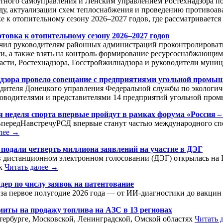
естного самоуправления и Ленским управлением Ростехнадзора 
ду, актуализации схем теплоснабжения и проведению противоав
е к отопительному сезону 2026–2027 годов, где рассматриваетс
товка к отопительному сезону 2026–2027 годов
учил руководителям районных администраций проконтролироват
и, а также взять на контроль формирование ресурсоснабжающим
асти, Ростехнадзора, Госстройжилнадзора и руководители мун
адзора провело совещание с предприятиями угольной пром
одителя Донецкого управления Федеральной службы по экологич
уководителями и представителями 14 предприятий угольной пр
 неделя спорта впервые пройдут в рамках форума «Россия –
ВпередНавстречуРСД впервые станут частью международного сп
алее →
х подали четверть миллиона заявлений на участие в ДЭГ
в дистанционном электронном голосовании (ДЭГ) открылась на Го
ек
Читать далее →
ер по числу заявок на патентование
 за первое полугодие 2026 года — от ИИ-диагностики до вакци
миты на продажу топлива на АЗС в 13 регионах
етербурге, Московской, Ленинградской, Омской областях
Читать 