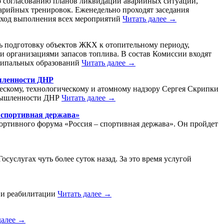
по согласованию планов ликвидации аварийных ситуаций,
арийных тренировок. Еженедельно проходят заседания
я ход выполнения всех мероприятий
Читать далее →
ь подготовку объектов ЖКХ к отопительному периоду,
и организациями запасов топлива. В состав Комиссии входят
иципальных образований
Читать далее →
ышленности ДНР
ескому, технологическому и атомному надзору Сергея Скрипки
омышленности ДНР
Читать далее →
 спортивная держава»
ортивного форума «Россия – спортивная держава». Он пройдет
суслугах чуть более суток назад. За это время услугой
н и реабилитации
Читать далее →
далее →