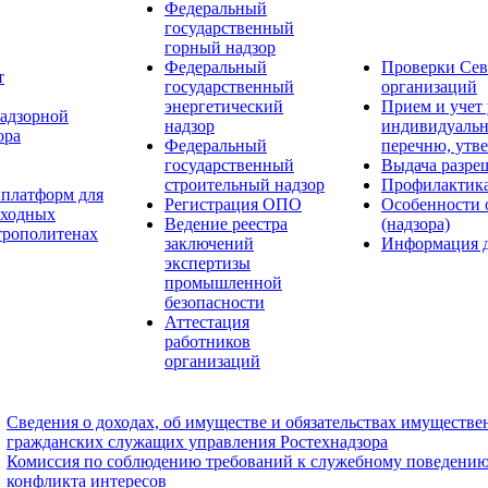
Федеральный
государственный
горный надзор
Федеральный
Проверки Сев
т
государственный
организаций
энергетический
Прием и учет
надзорной
надзор
индивидуальн
ора
Федеральный
перечню, утв
государственный
Выдача разре
строительный надзор
Профилактик
 платформ для
Регистрация ОПО
Особенности 
еходных
Ведение реестра
(надзора)
етрополитенах
заключений
Информация д
экспертизы
промышленной
безопасности
Аттестация
работников
организаций
Сведения о доходах, об имуществе и обязательствах имуществе
гражданских служащих управления Ростехнадзора
Комиссия по соблюдению требований к служебному поведению
конфликта интересов