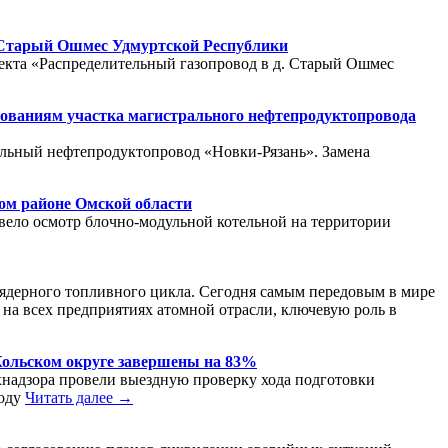
е Старый Ошмес Удмуртской Республики
ъекта «Распределительный газопровод в д. Старый Ошмес
бованиям участка магистрального нефтепродуктопровода
альный нефтепродуктопровод «Новки-Рязань». Замена
ом районе Омской области
вело осмотр блочно-модульной котельной на территории
о ядерного топливного цикла. Сегодня самым передовым в мире
 на всех предприятиях атомной отрасли, ключевую роль в
Кольском округе завершены на 83%
надзора провели выездную проверку хода подготовки
иоду
Читать далее →