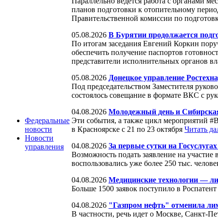
Параллельно ведется работа с органами м
планов подготовки к отопительному перио
Правительственной комиссии по подготовк
05.08.2026
В Бурятии продолжается подго
По итогам заседания Евгений Коркин пор
обеспечить получение паспортов готовност
представители исполнительных органов вл
05.08.2026
Донецкое управление Ростехн
Под председательством Заместителя руков
состоялось совещание в формате ВКС с р
04.08.2026
Молодежный день и Сибирская
Эти события, а также цикл мероприятий #
Федеральные
в Красноярске с 21 по 23 октября
Читать д
новости
Новости
04.08.2026
За первые сутки на Госуслуга
управления
Возможность подать заявление на участие 
воспользовались уже более 250 тыс. челов
04.08.2026
Медицинские технологии — лид
Больше 1500 заявок поступило в Роспатент
04.08.2026
"Газпром нефть" отменила ли
В частности, речь идет о Москве, Санкт-П