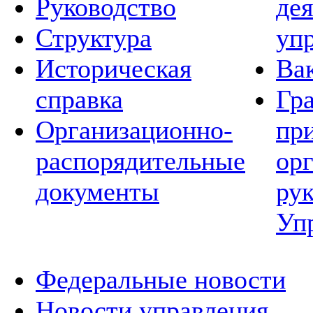
Руководство
де
Структура
уп
Историческая
Ва
справка
Гр
Организационно-
пр
распорядительные
ор
документы
ру
Уп
Федеральные новости
Новости управления