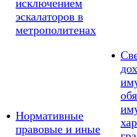
исключением
эскалаторов в
метрополитенах
Св
дох
им
обя
им
Нормативные
хар
правовые и иные
гр