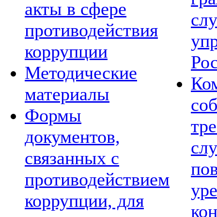
акты в сфере
сл
противодействия
уп
коррупции
Ро
Методические
Ко
материалы
со
Формы
тре
документов,
сл
связанных с
по
противодействием
ур
коррупции, для
ко