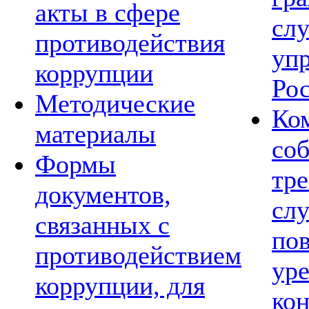
акты в сфере
сл
противодействия
уп
коррупции
Ро
Методические
Ко
материалы
со
Формы
тре
документов,
сл
связанных с
по
противодействием
ур
коррупции, для
ко