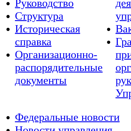
Руководство
де
Структура
уп
Историческая
Ва
справка
Гр
Организационно-
пр
распорядительные
ор
документы
ру
Уп
Федеральные новости
Новости управления