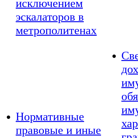
исключением
эскалаторов в
метрополитенах
Св
дох
им
обя
им
Нормативные
хар
правовые и иные
гр