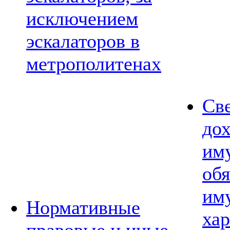
исключением
эскалаторов в
метрополитенах
Св
дох
им
обя
им
Нормативные
хар