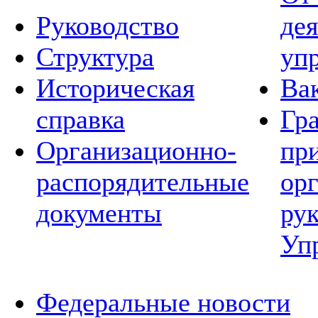
Руководство
де
Структура
уп
Историческая
Ва
справка
Гр
Организационно-
пр
распорядительные
ор
документы
ру
Уп
Федеральные новости