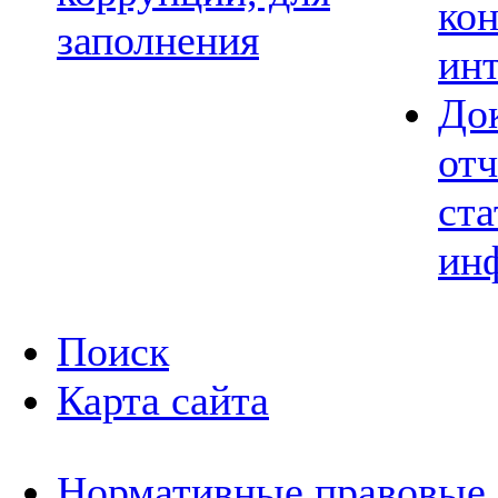
ко
заполнения
ин
До
отч
ста
ин
Поиск
Карта сайта
Нормативные правовые