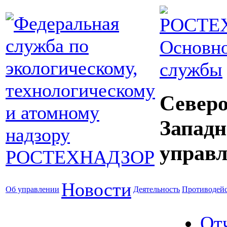
Основно
службы
Северо
Западн
управл
Новости
Об управлении
Деятельность
Противодейс
От