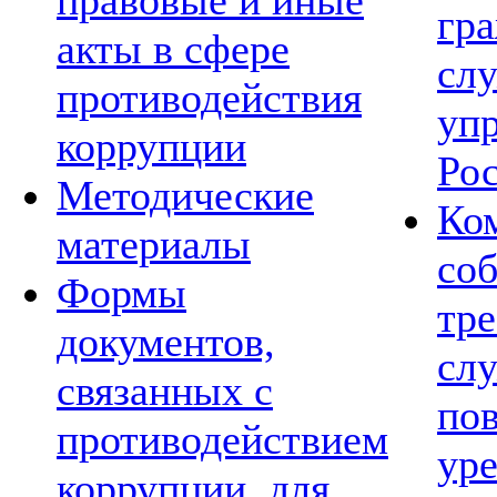
правовые и иные
гр
акты в сфере
сл
противодействия
уп
коррупции
Ро
Методические
Ко
материалы
со
Формы
тре
документов,
сл
связанных с
по
противодействием
ур
коррупции, для