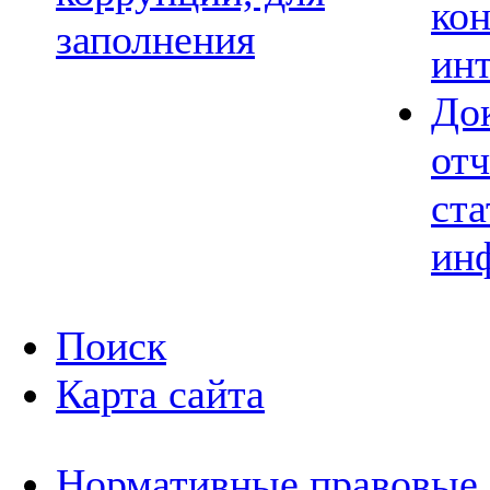
ко
заполнения
ин
До
отч
ста
ин
Поиск
Карта сайта
Нормативные правовые