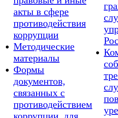
правовые и иные
гр
акты в сфере
сл
противодействия
уп
коррупции
Ро
Методические
Ко
материалы
со
Формы
тре
документов,
сл
связанных с
по
противодействием
ур
коррупции, для