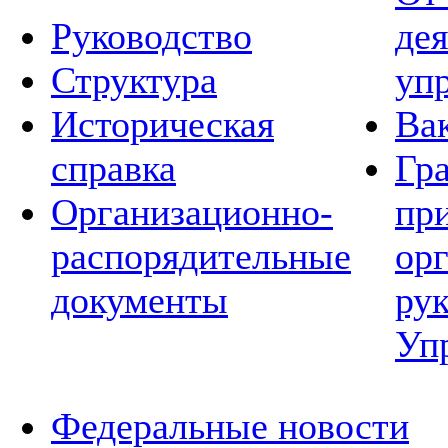
Руководство
де
Структура
уп
Историческая
Ва
справка
Гр
Организационно-
пр
распорядительные
ор
документы
ру
Уп
Федеральные новости