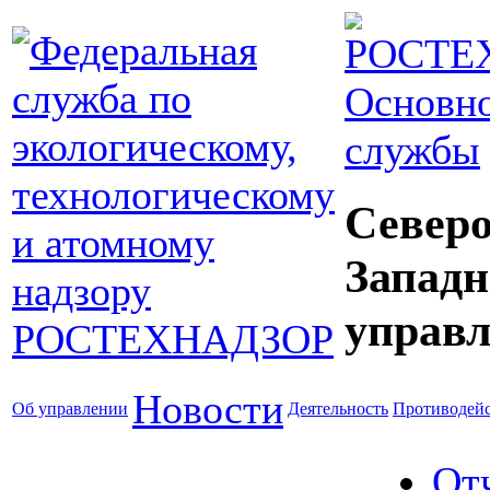
Основно
службы
Северо
Западн
управл
Новости
Об управлении
Деятельность
Противодейс
От