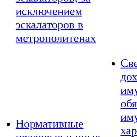
исключением
эскалаторов в
метрополитенах
Св
дох
им
обя
им
Нормативные
хар