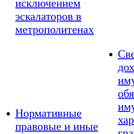
исключением
эскалаторов в
метрополитенах
Св
дох
им
обя
им
Нормативные
хар
правовые и иные
гр