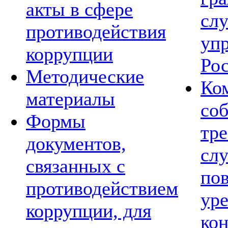
акты в сфере
сл
противодействия
уп
коррупции
Ро
Методические
Ко
материалы
со
Формы
тре
документов,
сл
связанных с
по
противодействием
ур
коррупции, для
ко