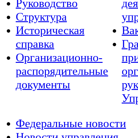
Руководство
де
Структура
уп
Историческая
Ва
справка
Гр
Организационно-
пр
распорядительные
ор
документы
ру
Уп
Федеральные новости
Новости управления