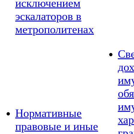
исключением
эскалаторов в
метрополитенах
Св
дох
им
обя
им
Нормативные
хар
правовые и иные
гр