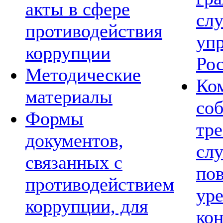
акты в сфере
сл
противодействия
уп
коррупции
Ро
Методические
Ко
материалы
со
Формы
тре
документов,
сл
связанных с
по
противодействием
ур
коррупции, для
ко