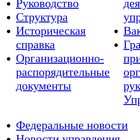
Руководство
де
Структура
уп
Историческая
Ва
справка
Гр
Организационно-
пр
распорядительные
ор
документы
ру
Уп
Федеральные новости
Новости управления