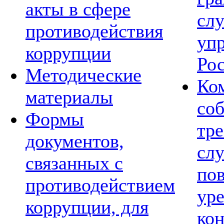
акты в сфере
сл
противодействия
уп
коррупции
Ро
Методические
Ко
материалы
со
Формы
тре
документов,
сл
связанных с
по
противодействием
ур
коррупции, для
ко