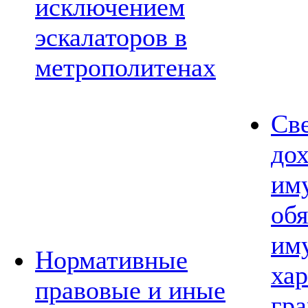
исключением
эскалаторов в
метрополитенах
Св
дох
им
обя
им
Нормативные
хар
правовые и иные
гр