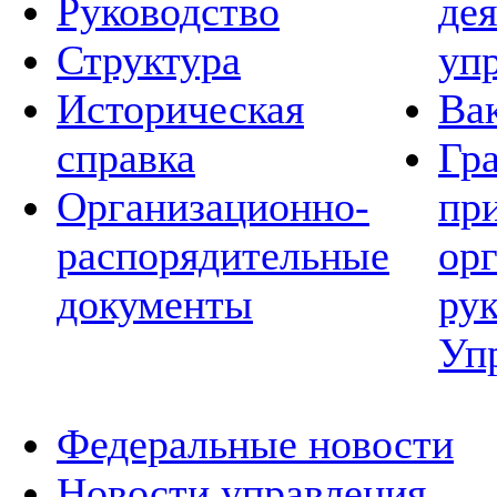
Руководство
де
Структура
уп
Историческая
Ва
справка
Гр
Организационно-
пр
распорядительные
ор
документы
ру
Уп
Федеральные новости
Новости управления