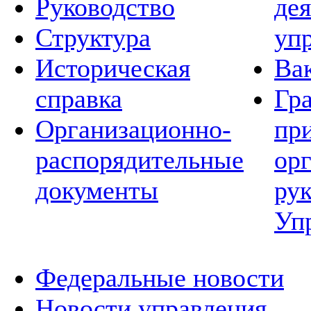
Руководство
де
Структура
уп
Историческая
Ва
справка
Гр
Организационно-
пр
распорядительные
ор
документы
ру
Уп
Федеральные новости
Новости управления