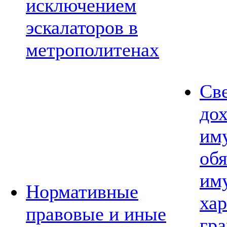
исключением
эскалаторов в
метрополитенах
Св
дох
им
обя
им
Нормативные
хар
правовые и иные
гр