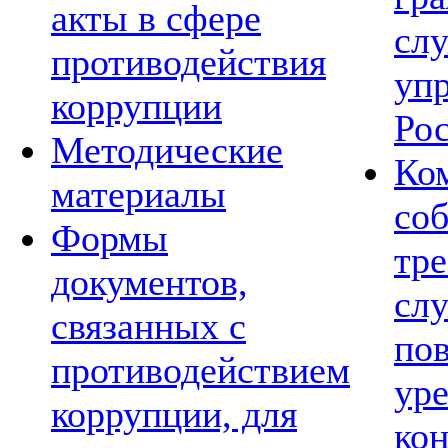
акты в сфере
сл
противодействия
уп
коррупции
Ро
Методические
Ко
материалы
со
Формы
тре
документов,
сл
связанных с
по
противодействием
ур
коррупции, для
ко