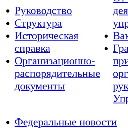
Руководство
де
Структура
уп
Историческая
Ва
справка
Гр
Организационно-
пр
распорядительные
ор
документы
ру
Уп
Федеральные новости