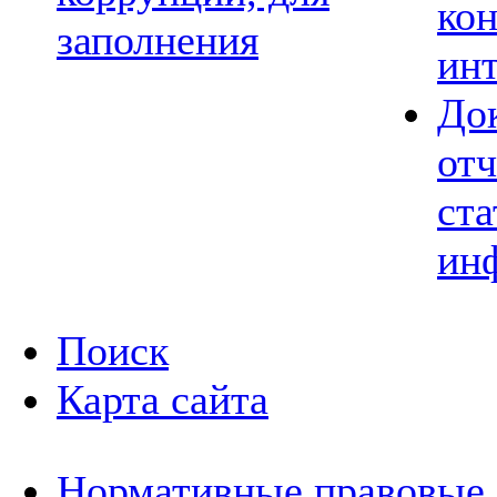
ко
заполнения
ин
До
отч
ста
ин
Поиск
Карта сайта
Нормативные правовые