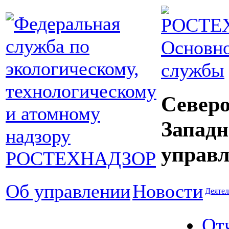
Основно
службы
Северо
Западн
управл
Об управлении
Новости
Деятел
От