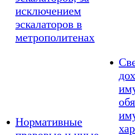
исключением
эскалаторов в
метрополитенах
Св
дох
им
обя
им
Нормативные
хар