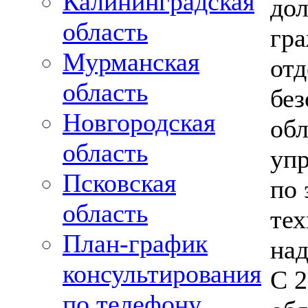
Калининградская
дол
область
гра
Мурманская
от
область
без
Новгородская
обл
область
уп
Псковская
по 
область
тех
План-график
над
консультирования
С 2
по телефону,