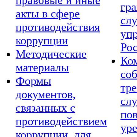
правовые и иные
гр
акты в сфере
сл
противодействия
уп
коррупции
Ро
Методические
Ко
материалы
со
Формы
тре
документов,
сл
связанных с
по
противодействием
ур
коррупции, для