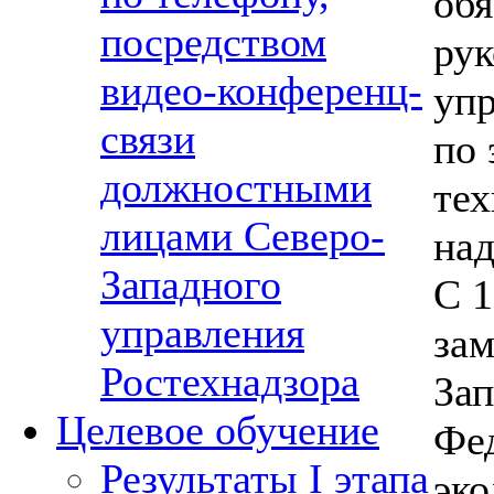
обя
посредством
рук
видео-конференц-
уп
связи
по 
должностными
тех
лицами Северо-
над
Западного
С 1
управления
зам
Ростехнадзора
Зап
Целевое обучение
Фе
Результаты I этапа
эко