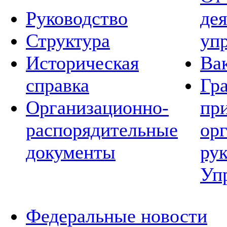
Руководство
де
Структура
уп
Историческая
Ва
справка
Гр
Организационно-
пр
распорядительные
ор
документы
ру
Уп
Федеральные новости