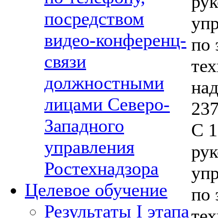
рук
посредством
уп
видео-конференц-
по 
связи
тех
должностными
над
лицами Северо-
237
Западного
С 1
управления
рук
Ростехнадзора
уп
Целевое обучение
по 
Результаты I этапа
тех