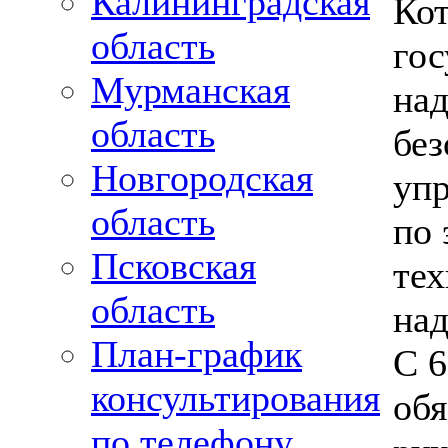
Калининградская
Кот
область
гос
Мурманская
на
область
без
Новгородская
уп
область
по 
Псковская
тех
область
над
План-график
С 6
консультирования
обя
по телефону,