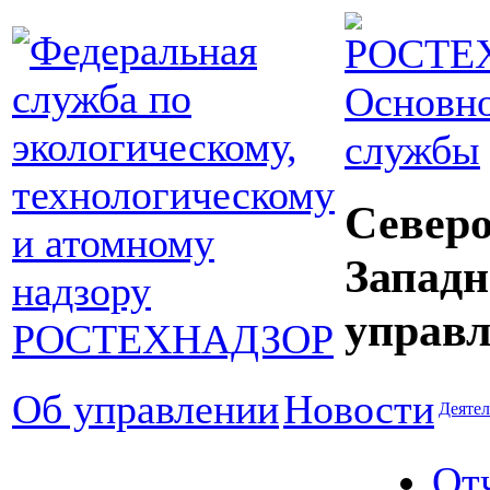
Основно
службы
Северо
Западн
управл
Об управлении
Новости
Деятел
От