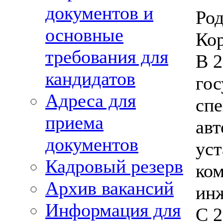
документов и
Род
основные
Кор
требования для
В 2
кандидатов
гос
Адреса для
спе
приема
ав
документов
уст
Кадровый резерв
ком
Архив вакансий
ин
Информация для
С 2