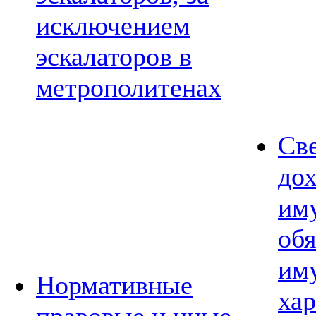
исключением
эскалаторов в
метрополитенах
Св
дох
им
обя
им
Нормативные
хар