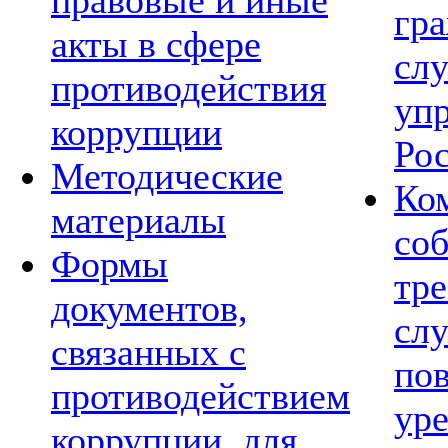
правовые и иные
гр
акты в сфере
сл
противодействия
уп
коррупции
Ро
Методические
Ко
материалы
со
Формы
тре
документов,
сл
связанных с
по
противодействием
ур
коррупции, для