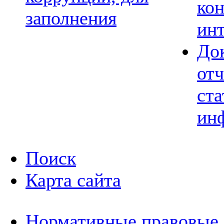
ко
заполнения
ин
До
отч
ста
ин
Поиск
Карта сайта
Нормативные правовые