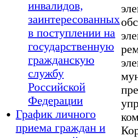
инвалидов,
эле
заинтересованных
об
в поступлении на
эле
государственную
ре
гражданскую
эле
службу
му
Российской
пр
Федерации
уп
График личного
ком
приема граждан и
Ко