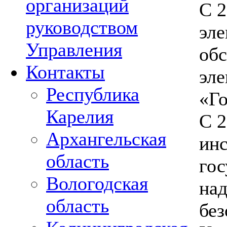
организаций
С 2
руководством
эле
Управления
об
Контакты
эл
Республика
«Го
Карелия
С 2
Архангельская
инс
область
гос
Вологодская
на
область
без