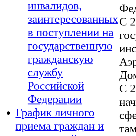
инвалидов,
Фе
заинтересованных
С 2
в поступлении на
го
государственную
инс
гражданскую
Аэ
службу
До
Российской
С 2
Федерации
нач
График личного
сфе
приема граждан и
там