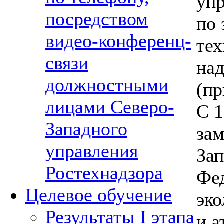
уп
посредством
по 
видео-конференц-
тех
связи
над
должностными
(пр
лицами Северо-
С 1
Западного
зам
управления
Зап
Ростехнадзора
Фе
Целевое обучение
эко
Результаты I этапа
и а