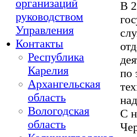
организаций
В 
руководством
гос
Управления
слу
Контакты
отд
Республика
де
Карелия
по 
Архангельская
тех
область
над
Вологодская
С н
область
Чер