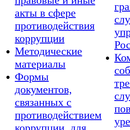
правовые и иные
гр
акты в сфере
сл
противодействия
уп
коррупции
Ро
Методические
Ко
материалы
со
Формы
тре
документов,
сл
связанных с
по
противодействием
ур
коррупции, для