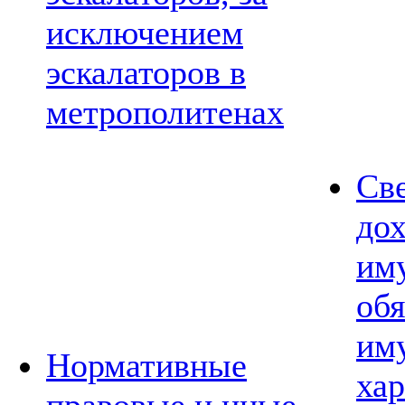
исключением
эскалаторов в
метрополитенах
Св
дох
им
обя
им
Нормативные
хар