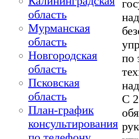
Калининградская
гос
область
на
Мурманская
без
область
уп
Новгородская
по 
область
тех
Псковская
над
область
С 2
План-график
обя
консультирования
рук
по телефону,